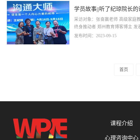
学员故事||听了纪琼院长
药停掉了
采访对象：张奋赢老师 高级家庭教育指导师 王纪琼生活化心理学
终身推动
发布时间：2023-09-15
首页
课程介绍
心理咨询中心