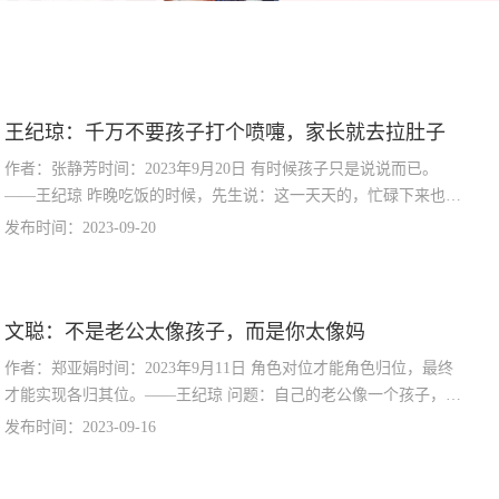
王纪琼：千万不要孩子打个喷嚏，家长就去拉肚子
作者：张静芳时间：2023年9月20日 有时候孩子只是说说而已。
——王纪琼 昨晚吃饭的时候，先生说：这一天天的，忙碌下来也感
觉挺累的，每天白天的时候就在想着，晚上一定要去打
发布时间：2023-09-20
文聪：不是老公太像孩子，而是你太像妈
作者：郑亚娟时间：2023年9月11日 角色对位才能角色归位，最终
才能实现各归其位。——王纪琼 问题：自己的老公像一个孩子，一
点也不成熟，每天在家玩手机。 文聪老师：说老公不
发布时间：2023-09-16