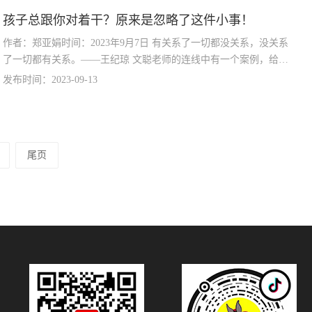
孩子总跟你对着干？原来是忽略了这件小事！
作者：郑亚娟时间：2023年9月7日 有关系了一切都没关系，没关系
了一切都有关系。——王纪琼 文聪老师的连线中有一个案例，给我
留下了深刻的印象，相信很多的家长们都会遇到
发布时间：2023-09-13
尾页