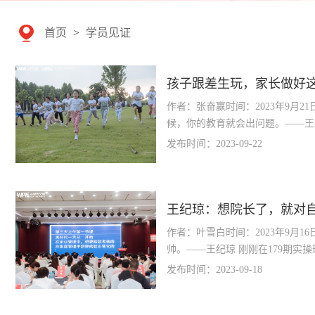
首页
>
学员见证
孩子跟差生玩，家长做好
作者：张奋赢时间：2023年9月2
候，你的教育就会出问题。——王
交流的过程：四年级的儿子想跟班
发布时间：2023-09-22
王纪琼：想院长了，就对
长的心都在下一代身上
作者：叶雪白时间：2023年9月1
帅。——王纪琼 刚刚在179期实操班线上直播间，一个学员在评论
区留言：想院长了怎么办？ 我留
发布时间：2023-09-18