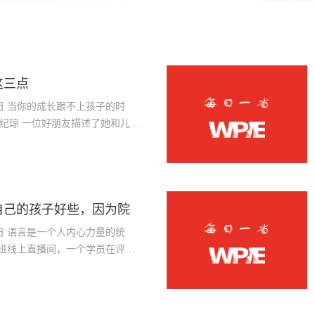
这三点
1日 当你的成长跟不上孩子的时
纪琼 一位好朋友描述了她和儿子
上一位同学一
自己的孩子好些，因为院
6日 语言是一个人内心力量的统
意了一下，直播间评