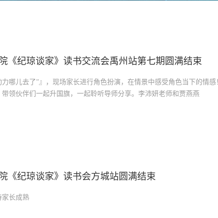
院《纪琼谈家》读书交流会禹州站第七期圆满结束
动力哪儿去了”』，现场家长进行角色扮演，在情景中感受角色当下的情感
，带领伙伴们一起升国旗，一起聆听导师分享。李沛妍老师和贾燕燕
院《纪琼谈家》读书会方城站圆满结束
待家长成熟