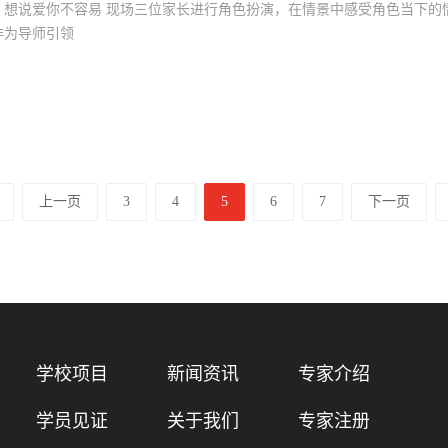
，想说爱你不容易 现场三位家长进行角色扮演，在情景中感受角色当下的
作为导师引领
上一页
3
4
5
6
7
下一页
学校项目
新闻资讯
专家介绍
学员见证
关于我们
专家注册