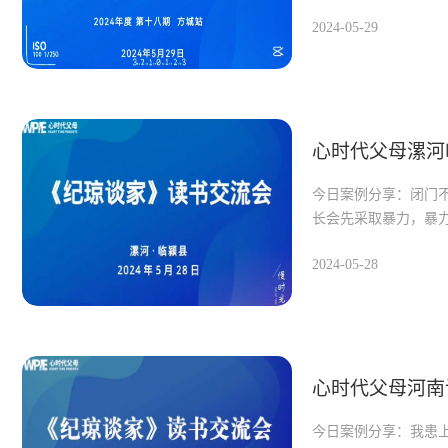
但一群人
2024-05-29
一批家庭教育学习爱
便能够汇聚成银河
点亮每个家庭教育的
赋能万千家庭。
示范 —&
心时代父母漯河
今日案例分享：闭门
长会先采取暴力，暴
2024-05-28
心时代父母河南
今日案例分享：我患