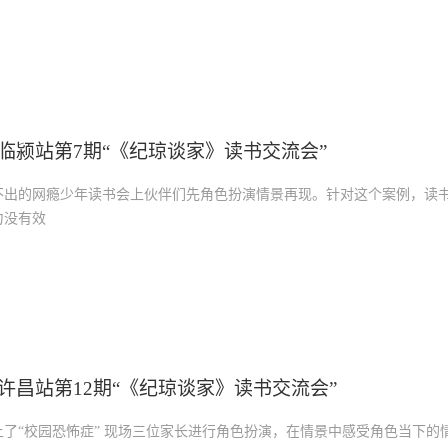
好者遥相守望的灯光
心灯
临颍站第7期“《纪琼谈家》读书交流会”
不出的网瘾少年读书会上伙伴们先角色扮演情景再现。针对这个案例，读
力没有效
许昌站第12期“《纪琼谈家》读书交流会”
上了“校园恐怖症” 现场三位家长进行角色扮演，在情景中感受角色当下