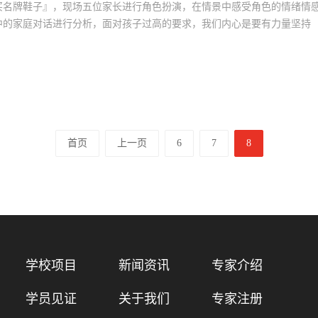
买名牌鞋子』，现场五位家长进行角色扮演，在情景中感受角色的情绪情
中的家庭对话进行分析，面对孩子过高的要求，我们内心是要有力量坚持
首页
上一页
6
7
8
学校项目
新闻资讯
专家介绍
学员见证
关于我们
专家注册