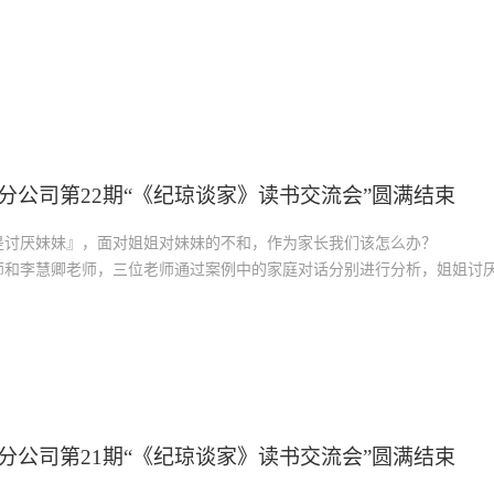
不出的网瘾少年』，现场三位位家长进行角色扮演，在情景中感受角色当
分公司第22期“《纪琼谈家》读书交流会”圆满结束
是讨厌妹妹』，面对姐姐对妹妹的不和，作为家长我们该怎么办？
师和李慧卿老师，三位老师通过案例中的家庭对话分别进行分析，姐姐讨
分公司第21期“《纪琼谈家》读书交流会”圆满结束