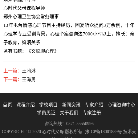
心时代父母课程导师
郑州心理卫生协会常务理事
13年电台情感心理节目主持经历，回复听众提问3万余例，十年
心理学专业受训背景，心理个案咨询达7000小时以上，擅长：亲
子教育，婚姻关系
著有书籍：《文聪聊心理》
上一篇：
王驰淋
下一篇：
王海勇
首页
课程介绍
学校项目
新闻资讯
专家介绍
心理咨询中心
学员见证
关于我们
专家注册
咨询热线：0371-55550996
COPYRIGHT © 2020 心时代父母 版权所有
豫ICP备18001889号
技术支