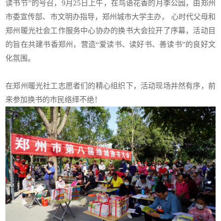
读书节”的号召，9月25日上午，在鸟语花香的月季公园，由郑州
市委宣传部、市文明办指导，郑州城市大学主办， 心时代父母和
郑州暖光社会工作服务中心协办的换书大会拉开了序幕，活动目
的旨在共建书香郑州，营造“爱读书、读好书、善读书”的良好文
化氛围。
在郑州暖光社工志愿者们的精心组织下，活动现场井然有序，前
来参加换书的市民络绎不绝！