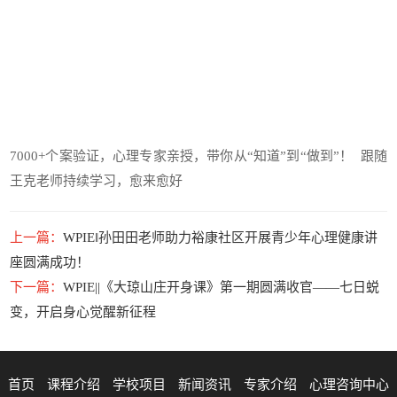
7000+个案验证，心理专家亲授，带你从“知道”到“做到”！ 跟随
王克老师持续学习，愈来愈好
上一篇：
WPIE‖孙田田老师助力裕康社区开展青少年心理健康讲
座圆满成功！
下一篇：
WPIE||《大琼山庄开身课》第一期圆满收官——七日蜕
变，开启身心觉醒新征程
首页
课程介绍
学校项目
新闻资讯
专家介绍
心理咨询中心